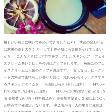
桜もいい感じに咲いて春めいてきましたね✴︎✴︎ 季節の変わり目
は寒暖の差も大きく どうしても体や肌にも負担をかけてしまい
がち… こんなときにはアロマをプラスしたスキンケア 「フェイ
スクリーム冬レシピ」を今月はクラフトします。 毎回このフェ
イスクリームは人気のクラフト講座です。 安心なセラピーグレ
ードの精油で素晴らしい香りと共に お肌も心もリラックスでき
るスキンケアタイムを… ✴︎講座日程✴︎ 4月18日(木) 14:00～
15:00(空き3名) 4月25日(木) 14:00～15:00(空き1名) 定員：5
名 参加費:2200円（材料費込み） ※参加希望者が２名以上になっ
た時点で開催決定となります。 申込者がお一人の場合開催見送