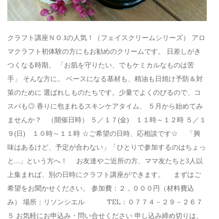
クラフト講座ＮＯ.1の人気！（フェイスクリームシリーズ） アロ
マクラフト初体験の方にもお勧めのクリームです。 日差しがき
つくなる時期、 「お肌を守りたい、でもケミカルなものは苦
手」 そんな方に。 ベースになる基材も、精油も日焼け予防＆対
策のために 選ばれしものたちです。少量でよくのびるので、コ
スパも◎ 香りに包まれるスキンケアタイム、 ５月から始めてみ
ませんか？ （開催日時） ５／１７(金) １１時～１２時 ５／１
９(日) １０時～１１時 ☆ご希望の日時、応相談です☆ 「興
味はあるけど、予定が合わない」「ひとりで参加するのはちょっ
と…」という方へ！ お友達やご近所の方、ママ友たちと3人以
上集まれば、別の日時にクラフト講座ができます。 まずはご
希望をお聞かせください。 参加費：２，０００円（材料費込
み） 場所：リソンシエル TEL：０７７４－２９－２６７
５ お気軽にお申込み・問い合せください 申し込み締め切りは、