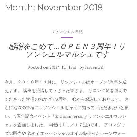
Month:
November 2018
リソンシエル日記
感謝をこめて…ＯＰＥＮ３周年！リ
ソンシエルマルシェです
Posted on
by
2018年11月13日
lessentiel
今月、２０１８年１１月に、リソンシエルはオープン3周年を迎
えます。 講座を受講して下さった皆さま、 サロンに足を運んで
くださった皆様のおかげで3周年。 心から感謝しております。 さ
らに地域の皆様にリソンシエルを身近に知っていただきたいと願
い、 3周年記念イベント「3rd anniversary リソンシエルマルシ
ェ」を企画しました。 開催は１１／１７(土)です。 アロマグッ
ズの販売や 飲めるエッセンシャルオイルを使ったレモンウォー