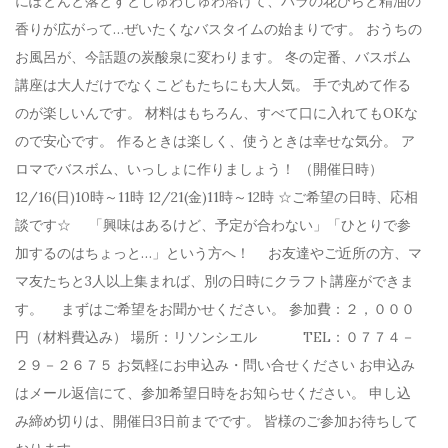
にぽとんと落とすとしゅわしゅわ溶けて、バラの花びらと精油の
香りが広がって…ぜいたくなバスタイムの始まりです。 おうちの
お風呂が、今話題の炭酸泉に変わります。 冬の定番、バスボム
講座は大人だけでなくこどもたちにも大人気。 手で丸めて作る
のが楽しいんです。 材料はもちろん、すべて口に入れてもOKな
ので安心です。 作るときは楽しく、使うときは幸せな気分。 ア
ロマでバスボム、いっしょに作りましょう！ （開催日時）
12/16(日)10時～11時 12/21(金)11時～12時 ☆ご希望の日時、応相
談です☆ 「興味はあるけど、予定が合わない」「ひとりで参
加するのはちょっと…」という方へ！ お友達やご近所の方、マ
マ友たちと3人以上集まれば、別の日時にクラフト講座ができま
す。 まずはご希望をお聞かせください。 参加費：２，０００
円（材料費込み） 場所：リソンシエル TEL：０７７４－
２９－２６７５ お気軽にお申込み・問い合せください お申込み
はメール返信にて、参加希望日時をお知らせください。 申し込
み締め切りは、開催日3日前までです。 皆様のご参加お待ちして