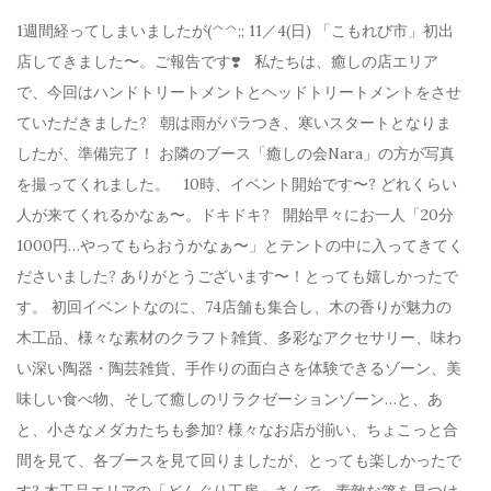
1週間経ってしまいましたが(^^;; 11／4(日) 「こもれび市」初出
店してきました〜。ご報告です❣️ 私たちは、癒しの店エリア
で、今回はハンドトリートメントとヘッドトリートメントをさせ
ていただきました? 朝は雨がパラつき、寒いスタートとなりま
したが、準備完了！ お隣のブース「癒しの会Nara」の方が写真
を撮ってくれました。 10時、イベント開始です〜? どれくらい
人が来てくれるかなぁ〜。ドキドキ? 開始早々にお一人「20分
1000円…やってもらおうかなぁ〜」とテントの中に入ってきてく
ださいました? ありがとうございます〜！とっても嬉しかったで
す。 初回イベントなのに、74店舗も集合し、木の香りが魅力の
木工品、様々な素材のクラフト雑貨、多彩なアクセサリー、味わ
い深い陶器・陶芸雑貨、手作りの面白さを体験できるゾーン、美
味しい食べ物、そして癒しのリラクゼーションゾーン…と、あ
と、小さなメダカたちも参加? 様々なお店が揃い、ちょこっと合
間を見て、各ブースを見て回りましたが、とっても楽しかったで