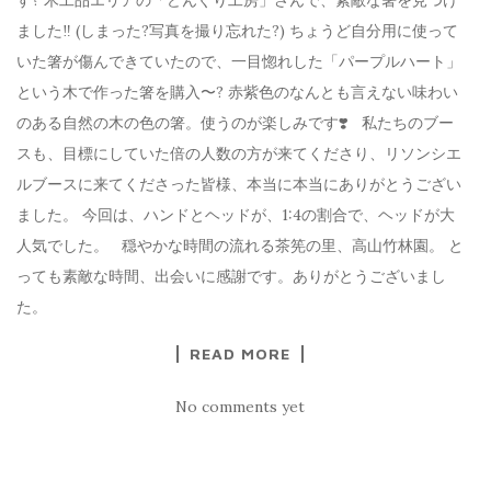
す? 木工品エリアの「どんぐり工房」さんで、素敵な箸を見つけ
ました‼️ (しまった?写真を撮り忘れた?) ちょうど自分用に使って
いた箸が傷んできていたので、一目惚れした「パープルハート」
という木で作った箸を購入〜? 赤紫色のなんとも言えない味わい
のある自然の木の色の箸。使うのが楽しみです❣️ 私たちのブー
スも、目標にしていた倍の人数の方が来てくださり、リソンシエ
ルブースに来てくださった皆様、本当に本当にありがとうござい
ました。 今回は、ハンドとヘッドが、1:4の割合で、ヘッドが大
人気でした。 穏やかな時間の流れる茶筅の里、高山竹林園。 と
っても素敵な時間、出会いに感謝です。ありがとうございまし
た。
READ MORE
No comments yet